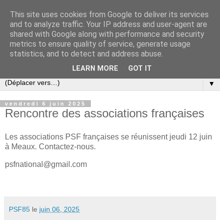
This site uses cookies from Google to deliver its services
PSF France
and to analyze traffic. Your IP address and user-agent are
shared with Google along with performance and security
metrics to ensure quality of service, generate usage
Site officiel de Pharmaciens Sans Frontières France,
statistics, and to detect and address abuse.
association à but humanitaire
LEARN MORE
GOT IT
▼
vendredi 6 juin 2025
Rencontre des associations françaises
Les associations PSF françaises se réunissent jeudi 12 juin
à Meaux. Contactez-nous.
psfnational@gmail.com
PSF85
le
juin 06, 2025